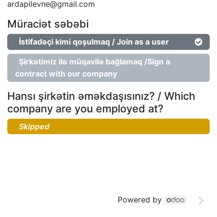
ardapilevne@gmail.com
Müraciət səbəbi
İstifadəçi kimi qoşulmaq / Join as a user
Şirkətimiz ilə müqavilə bağlamaq /Sign a
contract with our company
Hansı şirkətin əməkdaşısınız? / Which
company are you employed at?
Powered by