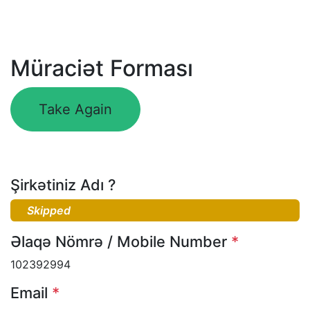
Müraciət Forması
Take Again
Şirkətiniz Adı ?
Əlaqə Nömrə / Mobile Number
*
102392994
Email
*